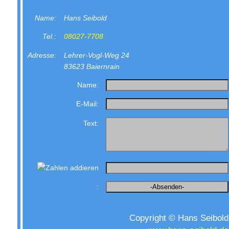
Name:
Hans Seibold
Tel.:
08027-7708
Adresse:
Lehrer-Vogl-Weg 24
83623 Baiernrain
Name:
E-Mail:
Text:
:
Copyright © Hans Seibold