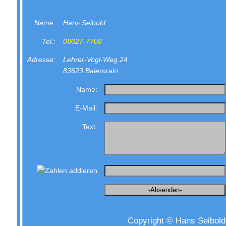
Name:
Hans Seibold
Tel.:
08027-7708
Adresse:
Lehrer-Vogl-Weg 24
83623 Baiernrain
Name:
E-Mail:
Text:
:
Copyright © Hans Seibold