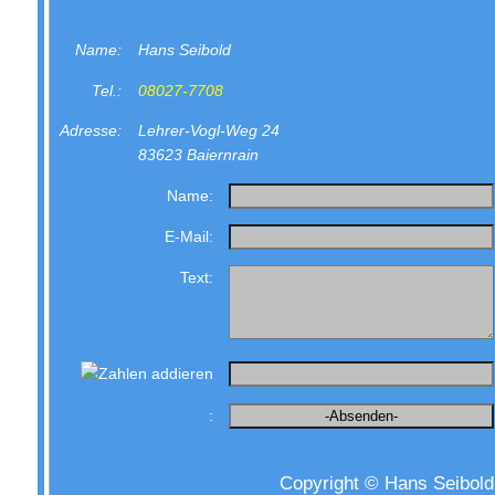
Name:
Hans Seibold
Tel.:
08027-7708
Adresse:
Lehrer-Vogl-Weg 24
83623 Baiernrain
Name:
E-Mail:
Text:
:
Copyright © Hans Seibold