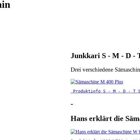
ain
Junkkari S - M - D -
Drei verschiedene Sämaschine
 Produktinfo S - M - D - T 
-
Hans erklärt die Säm